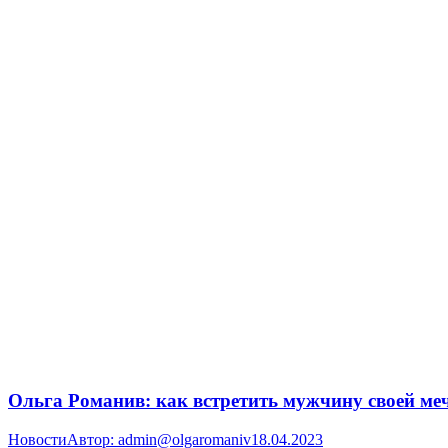
Ольга Романив: как встретить мужчину своей меч
Новости
Автор:
admin@olgaromaniv
18.04.2023