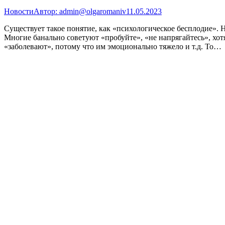
Новости
Автор:
admin@olgaromaniv
11.05.2023
Существует такое понятие, как «психологическое бесплодие». 
Многие банально советуют «пробуйте», «не напрягайтесь», хо
«заболевают», потому что им эмоционально тяжело и т.д. То…